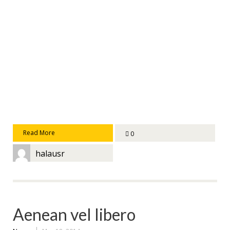
Read More
0
halausr
Aenean vel libero