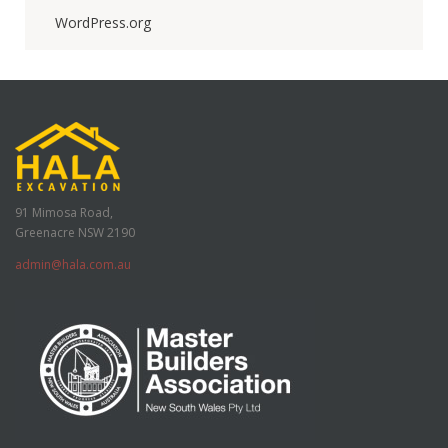
WordPress.org
91 Mimosa Road,
Greenacre NSW 2190
admin@hala.com.au