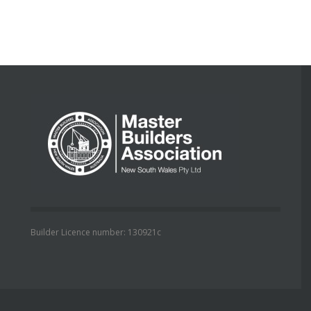
Builder Licence number: 130921c